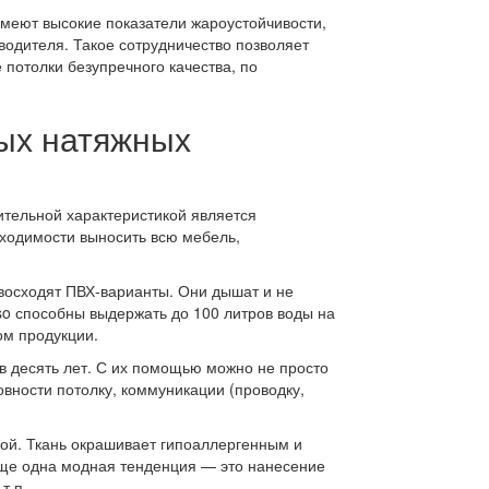
 имеют высокие показатели жароустойчивости,
одителя. Такое сотрудничество позволяет
потолки безупречного качества, по
ых натяжных
ительной характеристикой является
бходимости выносить всю мебель,
евосходят ПВХ-варианты. Они дышат и не
so способны выдержать до 100 литров воды на
ом продукции.
в десять лет. С их помощью можно не просто
овности потолку, коммуникации (проводку,
ной. Ткань окрашивает гипоаллергенным и
Еще одна модная тенденция — это нанесение
т.п.