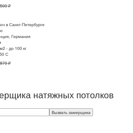
 500 ₽
ью
анция, Германия
м
2 - до 100 кг
50 С
 870 ₽
ерщика натяжных потолков