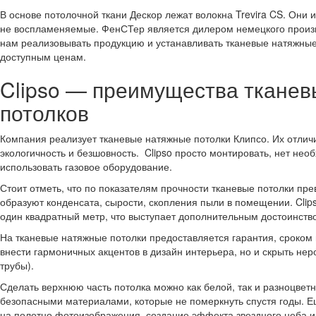
В основе потолочной ткани Дескор лежат волокна Trevira CS. Они
не воспламеняемые. ФенСТер является дилером немецкого произв
нам реализовывать продукцию и устанавливать тканевые натяжные 
доступным ценам.
Clipso — преимущества тканев
потолков
Компания реализует тканевые натяжные потолки Клипсо. Их отлич
экологичность и безшовность. Clipso просто монтировать, нет нео
использовать газовое оборудование.
Стоит отметь, что по показателям прочности тканевые потолки пр
образуют конденсата, сырости, скопления пыли в помещении. Clip
один квадратный метр, что выступает дополнительным достоинств
На тканевые натяжные потолки предоставляется гарантия, сроком 
внести гармоничных акцентов в дизайн интерьера, но и скрыть нер
трубы).
Сделать верхнюю часть потолка можно как белой, так и разноцвет
безопасными материалами, которые не померкнуть спустя годы. 
на полотно фотоизображения, создание эффекта звездного неба и 