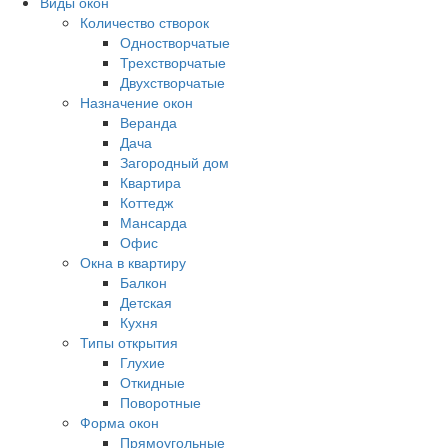
Виды окон
Количество створок
Одностворчатые
Трехстворчатые
Двухстворчатые
Назначение окон
Веранда
Дача
Загородный дом
Квартира
Коттедж
Мансарда
Офис
Окна в квартиру
Балкон
Детская
Кухня
Типы открытия
Глухие
Откидные
Поворотные
Форма окон
Прямоугольные