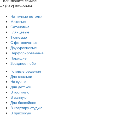
или звоните сейчас:
+7 (812) 332-53-04
Натяжные потолки
Матовые
Сатиновые
Глянцевые
Тканевые
С фотопечатью
Двухуровневые
Перфорированные
Парящие
Звездное небо
Готовые решения
Для спальни
На кухню
Для детской
В гостиную
В ванную
Для бассейнов
В квартиру-студию
В прихожую